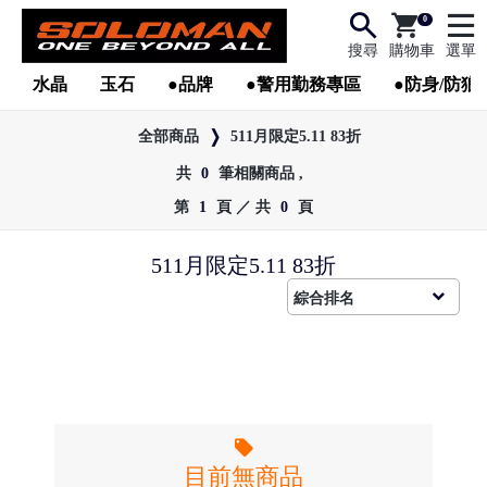
0
搜尋
購物車
選單
水晶
玉石
●品牌
●警用勤務專區
●防身/防狼
全部商品
511月限定5.11 83折
共
0
筆相關商品 ,
第
1
頁 ／ 共
0
頁
511月限定5.11 83折
●
目前無商品
●