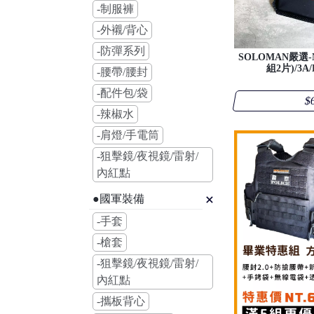
-制服褲
-外襯/背心
-防彈系列
SOLOMAN嚴選-N
組2片)/3A
-腰帶/腰封
-配件包/袋
$
-辣椒水
-肩燈/手電筒
-狙擊鏡/夜視鏡/雷射/
內紅點
●國軍裝備
-手套
-槍套
-狙擊鏡/夜視鏡/雷射/
內紅點
-攜板背心