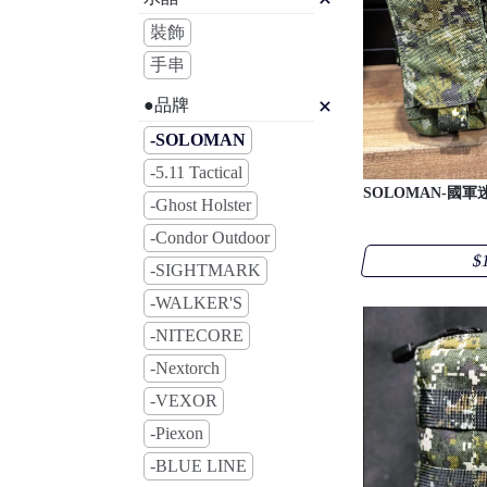
裝飾
手串
●品牌
-SOLOMAN
-5.11 Tactical
SOLOMAN-國軍迷
-Ghost Holster
-Condor Outdoor
$
-SIGHTMARK
-WALKER'S
-NITECORE
-Nextorch
-VEXOR
-Piexon
-BLUE LINE