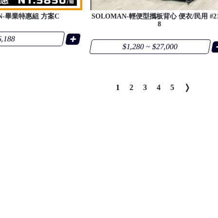
N-畢業特惠組 方案C
SOLOMAN-輕便型攜板背心 便衣/民用 #21
8
6,188
$1,280 ~ $27,000
1
2
3
4
5