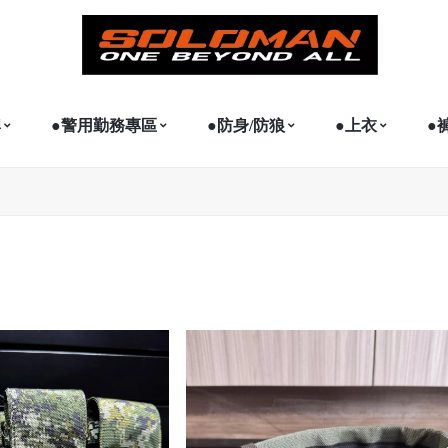
牌
●警用勤務專區
●防身/防狼
●上衣
●