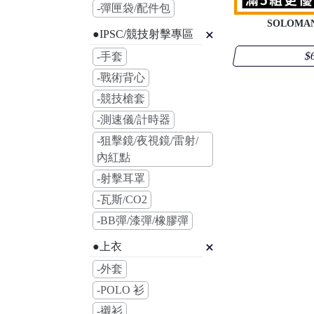
-彈匣袋/配件包
SOLOMA
●IPSC/競技射擊專區
$
-手套
-戰術背心
-競技槍套
-測速儀/計時器
-狙擊鏡/夜視鏡/雷射/
內紅點
-射擊耳罩
-瓦斯/CO2
-BB彈/漆彈/橡膠彈
●上衣
-外套
-POLO 衫
-襯衫