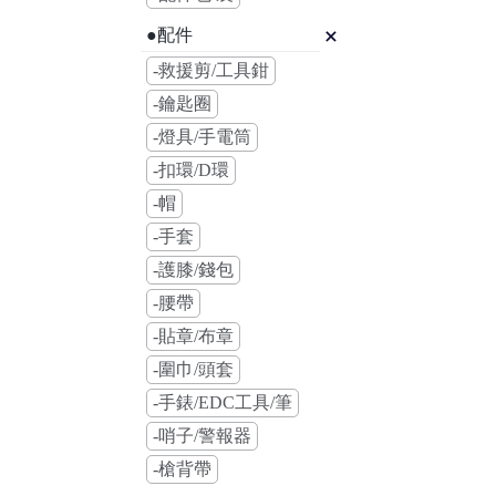
●配件
-救援剪/工具鉗
-鑰匙圈
-燈具/手電筒
-扣環/D環
-帽
-手套
-護膝/錢包
-腰帶
-貼章/布章
-圍巾/頭套
-手錶/EDC工具/筆
-哨子/警報器
-槍背帶