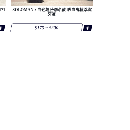
71
SOLOMANｘ白色翅膀聯名款-吸血鬼植萃潔
牙液
$175 ~ $300