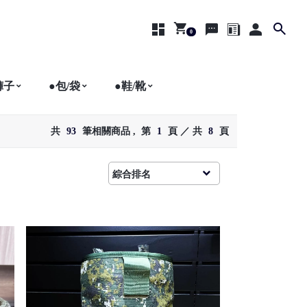
0
商品列表
購物車
聯絡我們
部落格
會員登入
褲子
●包/袋
●鞋/靴
共
93
筆相關商品 ,
第
1
頁 ／ 共
8
頁