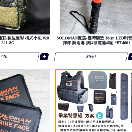
迷彩/數位迷彩 橫式小包 #20
SOLOMAN嚴選-臺灣製造 30cm LED哨
821-8G
揮棒 防雨淋 (附4號電池4顆) #BT4001
720
$650