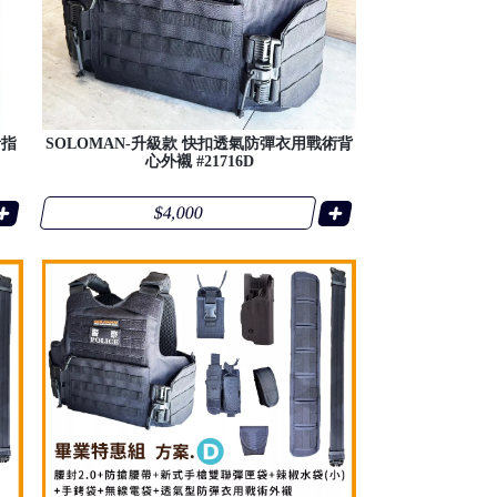
音指
SOLOMAN-升級款 快扣透氣防彈衣用戰術背
心外襯 #21716D
$4,000