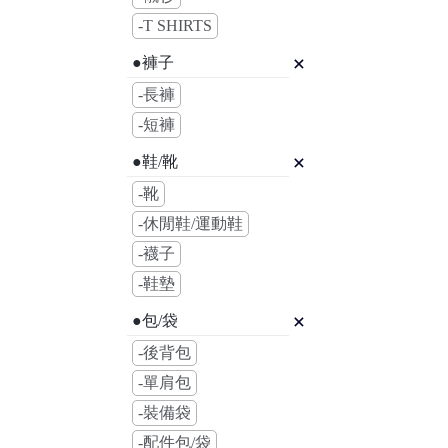
-T SHIRTS
●褲子
-長褲
-短褲
●鞋/靴
-靴
-休閒鞋/運動鞋
-襪子
-鞋墊
●包/袋
-後背包
-單肩包
-裝備袋
-配件包/袋