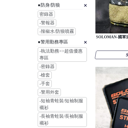
●防身/防狼
密錄器
-警報器
-辣椒水/防狼噴霧
SOLOMAN-國軍
●警用勤務專區
-執法勤務>>超值優惠
$
專區
-密錄器
-槍套
-手套
-警用外套
-短袖青蛙裝/短袖制服
襯衫
-長袖青蛙裝/長袖制服
襯衫