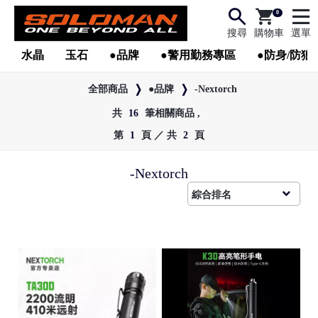
0
搜尋
購物車
選單
水晶
玉石
●品牌
●警用勤務專區
●防身/防狼
全部商品
●品牌
-Nextorch
共
16
筆相關商品 ,
第
1
頁 ／ 共
2
頁
-Nextorch
●
●