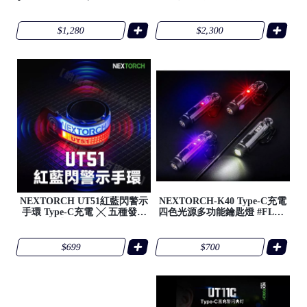
#FLNEK33
EPIONEER
$1,280
$2,300
●
●
/
NEXTORCH UT51紅藍閃警示
NEXTORCH-K40 Type-C充電
手環 Type-C充電 ╳ 五種發光
四色光源多功能鑰匙燈 #FLNE
模式 #FLNEUT51
K40
●
$699
$700
/