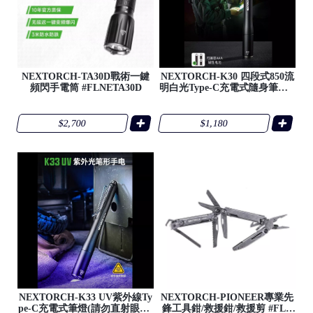
NEXTORCH-TA30D戰術一鍵
NEXTORCH-K30 四段式850流
頻閃手電筒 #FLNETA30D
明白光Type-C充電式隨身筆燈 #
FLNEK30
$2,700
$1,180
●
/
●
NEXTORCH-K33 UV紫外線Ty
NEXTORCH-PIONEER專業先
pe-C充電式筆燈(請勿直射眼睛)
鋒工具鉗/救援鉗/救援剪 #FLN