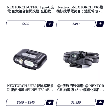
NEXTORCH-UT10C Type-C充
Nextorch-NEXTORCH V65戰
電 創意組合警閃夾燈 全配款 #
術快拔手電筒套；適配筒頭 / 尾
FLNEUT10C
直徑27-30mm的手電筒 #FLNE
V65
$620
$480
NEXTORCH-UT30智能感應多
㊣~所羅門裝備網~㊣ NEXTOR
功能便攜燈 #FLNEUT30 #FLN
CH 納麗德 oStar模組化高性能
EUT30FIT
頭盔燈 #FLNEOSTAR
$600 ~ $840
$1,850