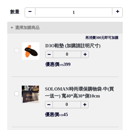
數量
●
選擇加購商品
再消費300元即可加購
D3O鞋墊 (加購請註明尺寸)
●
優惠價
399
NT$
/
SOLOMAN時尚環保購物袋-中(買
一送一) 寬40*高30*側10cm
●
優惠價
45
/
NT$