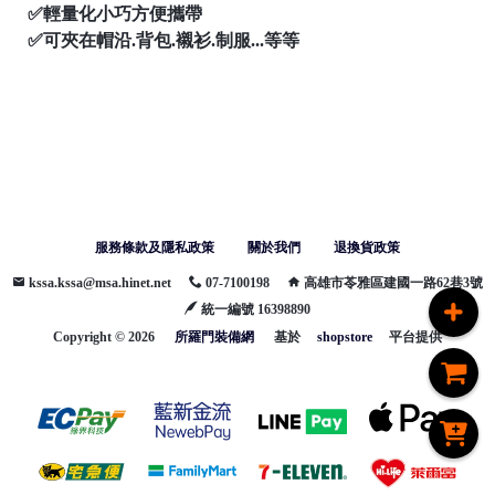
✅輕量化小巧方便攜帶
✅可夾在帽沿.背包.襯衫.制服...等等
服務條款及隱私政策
關於我們
退換貨政策
kssa.kssa@msa.hinet.net
07-7100198
高雄市苓雅區建國一路62巷3號
統一編號 16398890
Copyright ©
2026
所羅門裝備網
基於
shopstore
平台提供