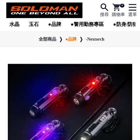
0
搜尋
購物車
選單
水晶
玉石
●品牌
●警用勤務專區
●防身/防狼
全部商品
●品牌
-Nextorch
●
●