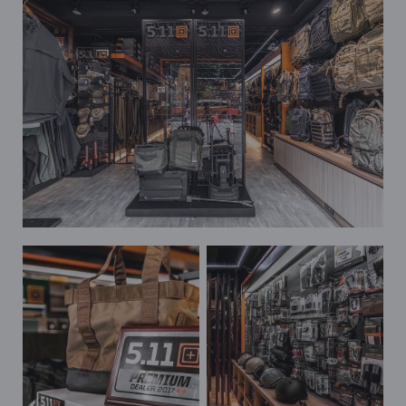
●
●
/
●
/