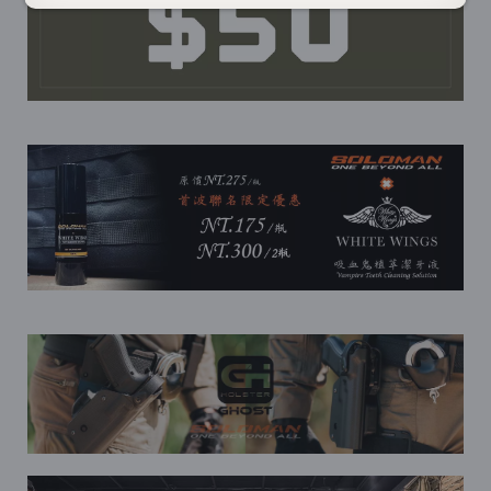
●
/
●