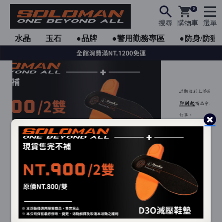
0
搜尋
購物車
選單
水晶
玉石
●品牌
●警用勤務專區
●防身/防狼
●
●