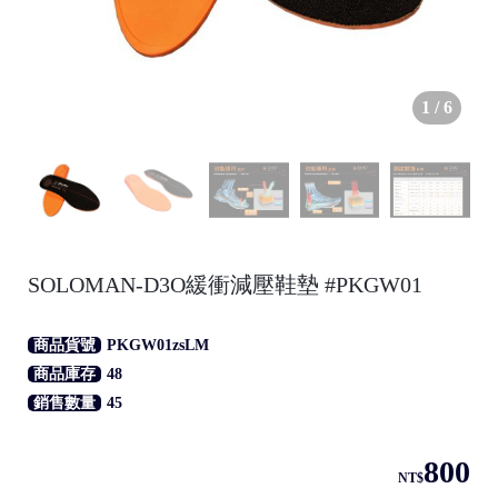
1
/
6
●
SOLOMAN-D3O緩衝減壓鞋墊 #PKGW01
/
商品貨號
PKGW01zsLM
商品庫存
48
銷售數量
45
●
800
NT$