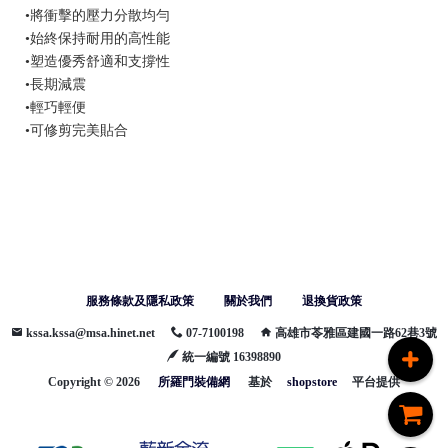
•將衝擊的壓力分散均勻
•始終保持耐用的高性能
•塑造優秀舒適和支撐性
•長期減震
•輕巧輕便
•可修剪完美貼合
服務條款及隱私政策
關於我們
退換貨政策
kssa.kssa@msa.hinet.net
07-7100198
高雄市苓雅區建國一路62巷3號
統一編號 16398890
Copyright ©
2026
所羅門裝備網
基於
shopstore
平台提供