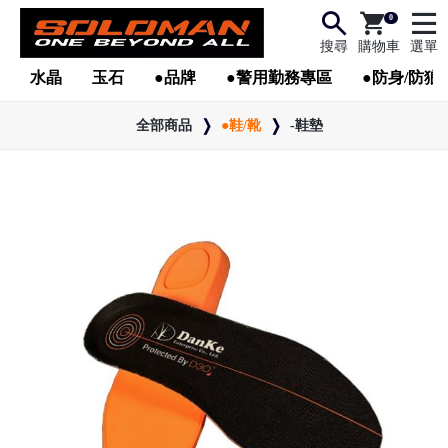
0
搜尋
購物車
選單
水晶
玉石
●品牌
●警用勤務專區
●防身/防狼
全部商品
●鞋/靴
-鞋墊
●
●