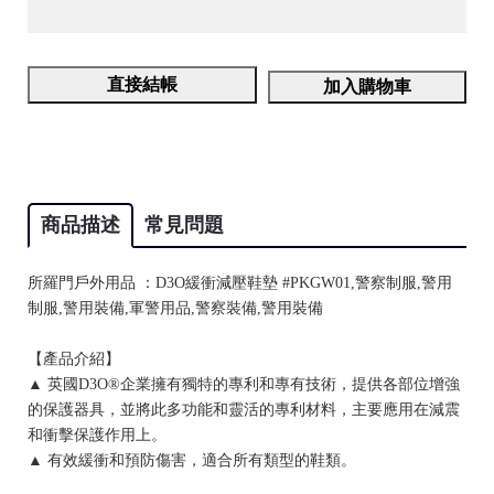
直接結帳
加入購物車
商品描述
常見問題
所羅門戶外用品 ：D3O緩衝減壓鞋墊 #PKGW01,警察制服,警用
制服,警用裝備,軍警用品,警察裝備,警用裝備
【產品介紹】
▲ 英國D3O®企業擁有獨特的專利和專有技術，提供各部位增強
的保護器具，並將此多功能和靈活的專利材料，主要應用在減震
和衝擊保護作用上。
▲ 有效緩衝和預防傷害，適合所有類型的鞋類。