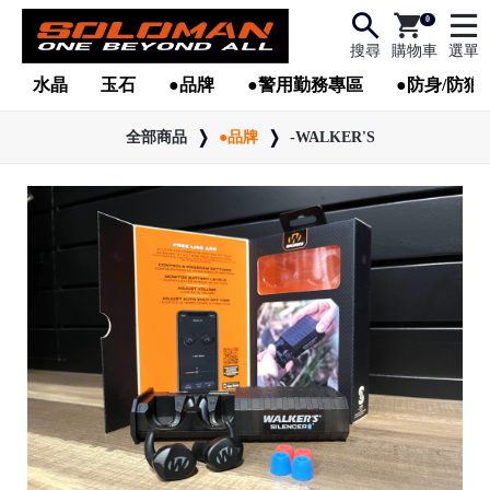
0
搜尋
購物車
選單
水晶
玉石
●品牌
●警用勤務專區
●防身/防狼
全部商品
●品牌
-WALKER'S
●
●