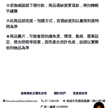
※若無確認就下標付款，
商品遇缺貨要退款，將扣轉帳
手續費
※此商品採現貨 + 預購方式，
若遇缺貨則以廠商到貨時
間為準
★商品圖片，可能會因拍攝角度、環境、氣候、螢幕設
定、燈光明暗等因素，因而產生些許色差，故請以實際
收到物品為準
服務條款及隱私政策
關於我們
退換貨政策
kssa.kssa@msa.hinet.net
07-7100198
高雄市苓雅區建國一路62巷3號
統一編號 16398890