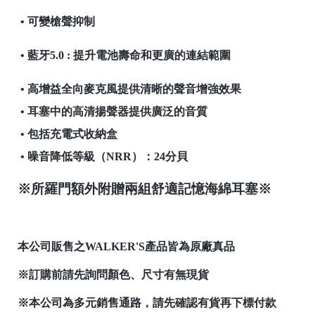
• 可變槍聲抑制
• 藍牙5.0 : 提升電池壽命和更廣的連結範圍
• 高增益全向麥克風提供清晰的聲音增強效果
• 耳塞中的高清揚聲器提供廣泛的音質
• 包括充電式收納盒
• 噪音降低等級（NRR）：24分貝
※所羅門額外附贈兩組舒適記憶海綿耳塞※
本公司販售之WALKER'S產品皆為原廠真品
※訂購前請先詢問顏色、尺寸有無現貨
※本公司為多元銷售通路，請先確認有貨再下標付款