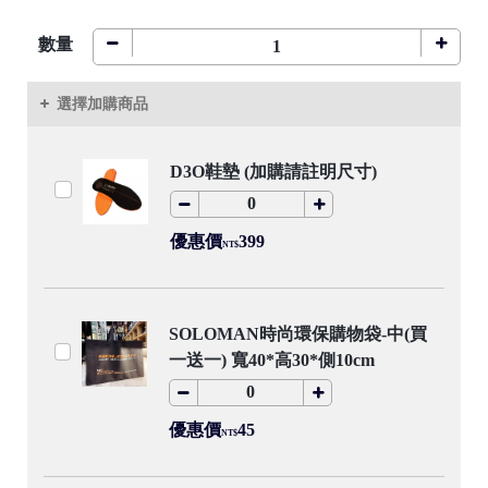
數量
●
選擇加購商品
D3O鞋墊 (加購請註明尺寸)
●
優惠價
399
NT$
/
SOLOMAN時尚環保購物袋-中(買
一送一) 寬40*高30*側10cm
●
優惠價
45
/
NT$