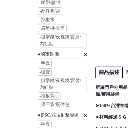
-腰帶/腰封
-配件包/袋
-辣椒水
-肩燈/手電筒
-狙擊鏡/夜視鏡/雷射/
內紅點
●國軍裝備
-手套
-槍套
商品描述
-狙擊鏡/夜視鏡/雷射/
內紅點
所羅門戶外用品 ：
備,警用裝備
-攜板背心
-彈匣袋/配件包
➤100%台灣
●IPSC/競技射擊專區
➤材料經過ＳＧ
-手套