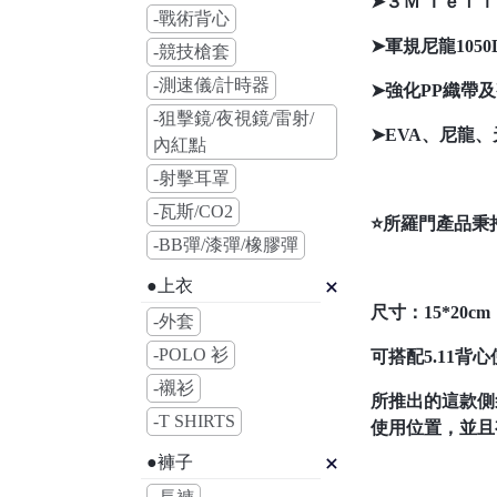
➤３Ｍ Ｔｅｆ
-戰術背心
➤軍規尼龍105
-競技槍套
-測速儀/計時器
➤強化PP織帶及
-狙擊鏡/夜視鏡/雷射/
➤EVA、尼龍
內紅點
-射擊耳罩
-瓦斯/CO2
⭐所羅門產品秉
-BB彈/漆彈/橡膠彈
●上衣
尺寸：15*20cm
-外套
-POLO 衫
可搭配5.11背
-襯衫
所推出的這款側
-T SHIRTS
使用位置，並且
●褲子