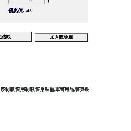
優惠價
45
NT$
接結帳
加入購物車
5,警察制服,警用制服,警用裝備,軍警用品,警察裝