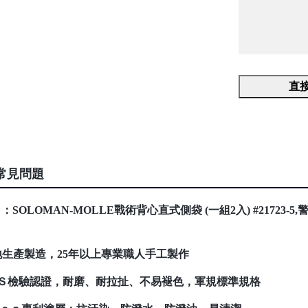
直
常見問題
SOLOMAN-MOLLE戰術背心直式側袋 (一組2入) #21723-
在地生產製造，25年以上專業職人手工製作
Ｓ檢驗認證，耐磨、耐拉扯、不易褪色，軍規標準規格