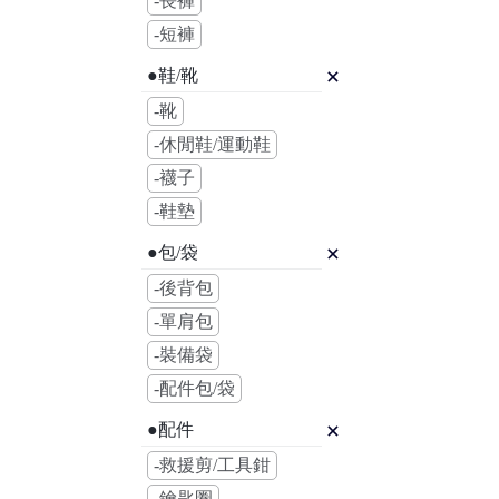
-長褲
-短褲
●鞋/靴
-靴
-休閒鞋/運動鞋
-襪子
-鞋墊
●包/袋
-後背包
-單肩包
-裝備袋
-配件包/袋
●配件
-救援剪/工具鉗
-鑰匙圈