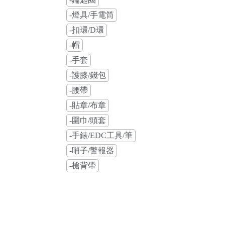
-燈具/手電筒
-扣環/D環
-帽
-手套
-護膝/錢包
-腰帶
-貼章/布章
-圍巾/頭套
-手錶/EDC工具/筆
-哨子/警報器
-槍背帶