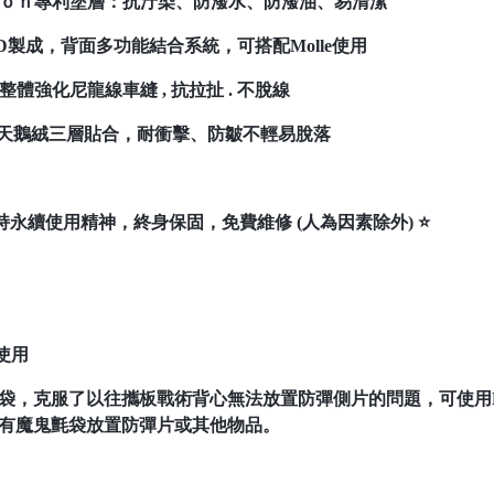
ｌｏｎ專利塗層：抗汙染、防潑水、防潑油、易清潔
0D製成，背面多功能結合系統，可搭配Molle使用
整體強化尼龍線車縫 , 抗拉扯 . 不脫線
、天鵝絨三層貼合，耐衝擊、防皺不輕易脫落
持永續使用精神，終身保固，免費維修 (人為因素除外) ⭐
心使用
袋，克服了以往攜板戰術背心無法放置防彈側片的問題，可使用
有魔鬼氈袋放置防彈片或其他物品。