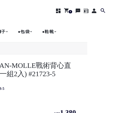
0
商品列表
購物車
聯絡我們
部落格
會員登入
褲子
●包/袋
●鞋/靴
MAN-MOLLE戰術背心直
一組2入) #21723-5
3-5
1,380