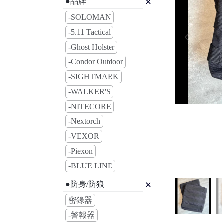
●品牌
-SOLOMAN
-5.11 Tactical
-Ghost Holster
-Condor Outdoor
-SIGHTMARK
-WALKER'S
-NITECORE
-Nextorch
-VEXOR
-Piexon
-BLUE LINE
●防身/防狼
密錄器
-警報器