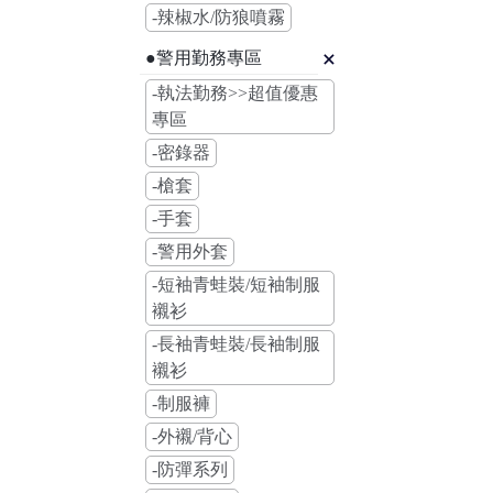
-辣椒水/防狼噴霧
●警用勤務專區
-執法勤務>>超值優惠
專區
-密錄器
-槍套
-手套
-警用外套
-短袖青蛙裝/短袖制服
襯衫
-長袖青蛙裝/長袖制服
襯衫
-制服褲
-外襯/背心
-防彈系列