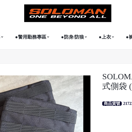
牌
●警用勤務專區
●防身/防狼
●上衣
●
SOLO
式側袋 (
商品貨號
2172