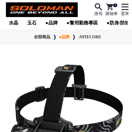
0
搜尋
購物車
選單
水晶
玉石
●品牌
●警用勤務專區
●防身/防狼
全部商品
●品牌
-NITECORE
●
●