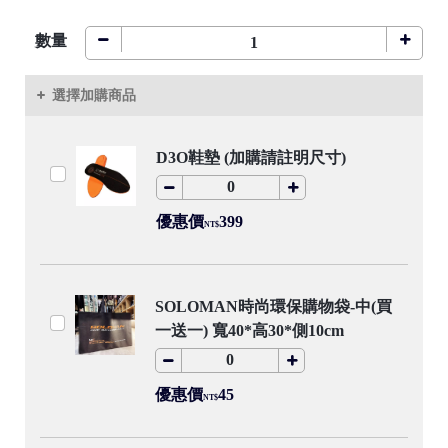
數量
●
選擇加購商品
D3O鞋墊 (加購請註明尺寸)
●
優惠價
399
NT$
/
SOLOMAN時尚環保購物袋-中(買
一送一) 寬40*高30*側10cm
●
優惠價
45
/
NT$