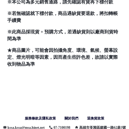
※本公司為多元銷售通路，請先確認有貨再下標付款
※若無確認就下標付款，
商品遇缺貨要退款，將扣轉帳
手續費
※此商品採現貨 + 預購方式，
若遇缺貨則以廠商到貨時
間為準
★商品圖片，可能會因拍攝角度、環境、氣候、螢幕設
定、燈光明暗等因素，因而產生些許色差，故請以實際
收到物品為準
服務條款及隱私政策
關於我們
退換貨政策
kssa.kssa@msa.hinet.net
07-7100198
高雄市苓雅區建國一路62巷3號