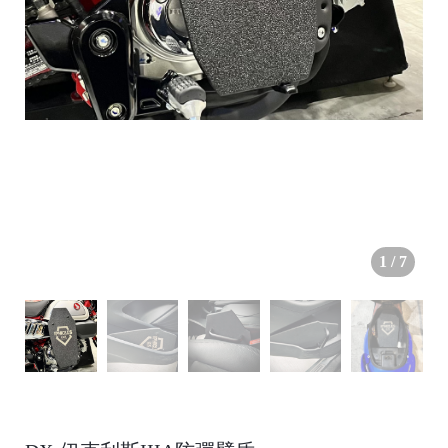
●
1
/
7
/
●