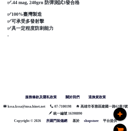
✅.44 mag, 240grn 防彈測試3發合格
✅100%臺灣製造
✅可承受多發射擊
✅具一定程度防刺能力
-
服務條款及隱私政策
關於我們
退換貨政策
kssa.kssa@msa.hinet.net
07-7100198
高雄市苓雅區建國一路62巷3號
統一編號 16398890
Copyright ©
2026
所羅門裝備網
基於
shopstore
平台提供