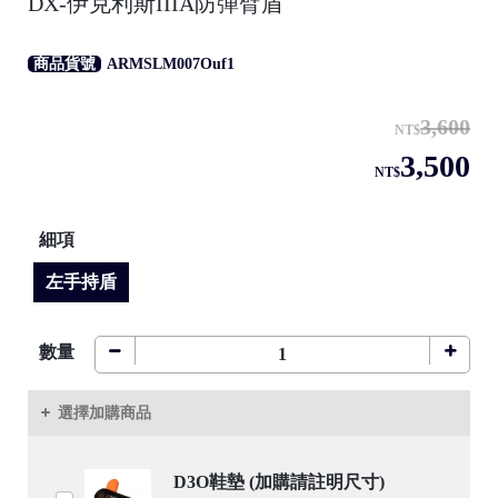
DX-伊克利斯IIIA防彈臂盾
商品貨號
ARMSLM007Ouf1
●
3,600
NT$
3,500
NT$
●
細項
左手持盾
/
數量
●
選擇加購商品
/
D3O鞋墊 (加購請註明尺寸)