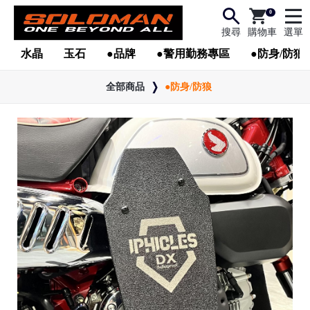
0
搜尋
購物車
選單
水晶
玉石
●品牌
●警用勤務專區
●防身/防狼
全部商品
●防身/防狼
●
●