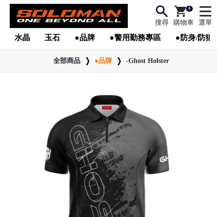
0
搜尋
購物車
選單
水晶
玉石
●品牌
●警用勤務專區
●防身/防狼
全部商品
●品牌
-Ghost Holster
●
●