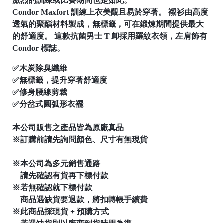
激烈的訓練或比賽期間也是如此。
Condor Maxfort 訓練上衣美觀且易於穿著。 襯衫由高度
透氣的聚酯材料製成，無標籤，可在鍛煉期間提供最大
的舒適度。 這款抗菌男士 T 卹採用羅紋衣領，左肩飾有
Condor 標誌。
✅木炭除臭纖維
✅無標籤，提升穿著舒適度
✅修身腰線剪裁
✅分岔式圓弧形衣襬
本公司販售之產品皆為原廠真品
※訂購前請先詢問顏色、尺寸有無現貨
※本公司為多元銷售通路
請先確認有貨再下標付款
※若無確認就下標付款
商品遇缺貨要退款，將扣轉帳手續費
※此商品採現貨 + 預購方式