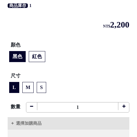
商品庫存
1
2,200
●
NT$
顏色
黑色
紅色
●
尺寸
/
L
M
S
●
數量
/
選擇加購商品