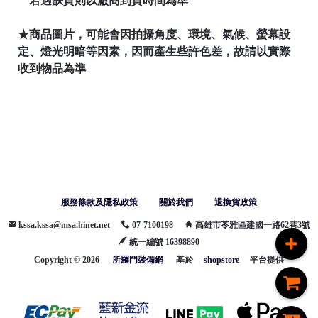
若遇缺貨則以廠商到貨時間為準
★商品圖片，可能會因拍攝角度、環境、氣候、螢幕設
定、燈光明暗等因素，因而產生些許色差，故請以實際
收到物品為準
服務條款及隱私政策
關於我們
退換貨政策
kssa.kssa@msa.hinet.net
07-7100198
高雄市苓雅區建國一路62巷3號
統一編號 16398890
Copyright ©
2026
所羅門裝備網
基於
shopstore
平台提供