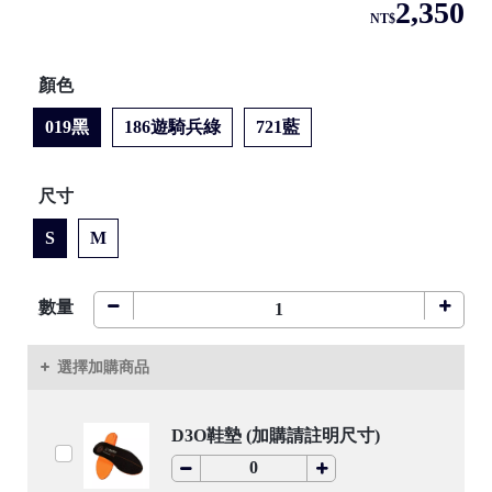
2,350
NT$
顏色
●
019黑
186遊騎兵綠
721藍
尺寸
●
S
M
/
數量
選擇加購商品
●
D3O鞋墊 (加購請註明尺寸)
/