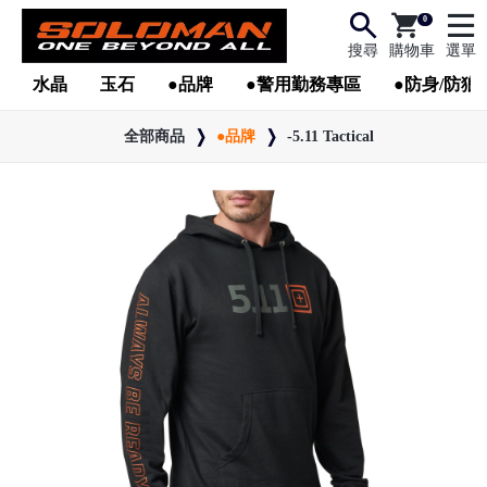
0
搜尋
購物車
選單
水晶
玉石
●品牌
●警用勤務專區
●防身/防狼
全部商品
●品牌
-5.11 Tactical
●
●