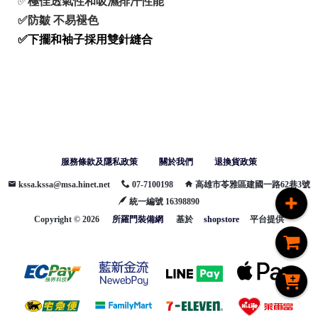
✅
極佳透氣性和吸濕排汗性能
✅防皺 不易褪色
✅下擺和袖子採用雙針縫合
服務條款及隱私政策
關於我們
退換貨政策
kssa.kssa@msa.hinet.net
07-7100198
高雄市苓雅區建國一路62巷3號
統一編號 16398890
Copyright ©
2026
所羅門裝備網
基於
shopstore
平台提供