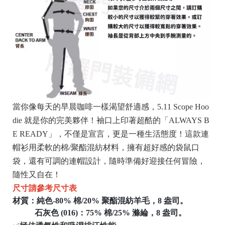
當你像每天的早晨咖啡一樣渴望舒適感，5.11 Scope Hoo
die 就是你的完美夥伴！袖口上印著超酷的「ALWAYS B
E READY」，不僅是宣言，更是一種生活態度！這款連
帽衫用柔軟的棉/聚酯混紡材料，擁有超好感的袋鼠口
袋，還有可調的連帽設計，隨時準備好迎接任何冒險，
隨性又自在！
尺寸請參考尺寸表
材質：純色-80% 棉/20% 聚酯混紡羊毛，8 盎司。
石灰色 (016)：75% 棉/25% 滌綸，8 盎司。